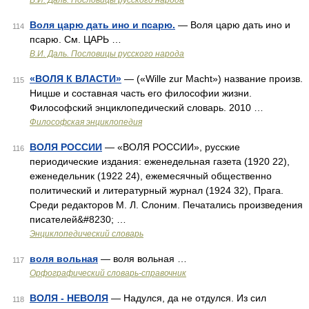
В.И. Даль. Пословицы русского народа
Воля царю дать ино и псарю.
— Воля царю дать ино и
114
псарю. См. ЦАРЬ …
В.И. Даль. Пословицы русского народа
«ВОЛЯ К ВЛАСТИ»
— («Wille zur Macht») название произв.
115
Ницше и составная часть его философии жизни.
Философский энциклопедический словарь. 2010 …
Философская энциклопедия
ВОЛЯ РОССИИ
— «ВОЛЯ РОССИИ», русские
116
периодические издания: еженедельная газета (1920 22),
еженедельник (1922 24), ежемесячный общественно
политический и литературный журнал (1924 32), Прага.
Среди редакторов М. Л. Слоним. Печатались произведения
писателей&#8230; …
Энциклопедический словарь
воля вольная
— воля вольная …
117
Орфографический словарь-справочник
ВОЛЯ - НЕВОЛЯ
— Надулся, да не отдулся. Из сил
118