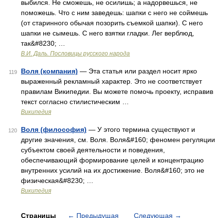
выбился. Не сможешь, не осилишь; а надорвешься, не
поможешь. Что с ним заведешь: шапки с него не соймешь
(от старинного обычая позорить съемкой шапки). С него
шапки не сымешь. С него взятки гладки. Лег верблюд,
так&#8230; …
В.И. Даль. Пословицы русского народа
Воля (компания)
— Эта статья или раздел носит ярко
119
выраженный рекламный характер. Это не соответствует
правилам Википедии. Вы можете помочь проекту, исправив
текст согласно стилистическим …
Википедия
Воля (философия)
— У этого термина существуют и
120
другие значения, см. Воля. Воля&#160; феномен регуляции
субъектом своей деятельности и поведения,
обеспечивающий формирование целей и концентрацию
внутренних усилий на их достижение. Воля&#160; это не
физическая&#8230; …
Википедия
Страницы
←
Предыдущая
Следующая
→