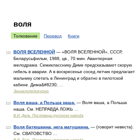
воля
Толкование
Перевод
Книги
ВОЛЯ ВСЕЛЕННОЙ
— «ВОЛЯ ВСЕЛЕННОЙ», СССР,
111
Беларусьфильм, 1988, цв., 70 мин. Авантюрная
мелодрама. Семикласснику Диме предсказывают скорую
гибель в аварии. А в воскресенье сосед летчик предлагает
мальчику слетать в Ленинград и обратно в пилотской
кабине. Дима&#8230; …
Энциклопедия кино
Воля ваша, а Польша наша.
— Воля ваша, а Польша
112
наша. См. НЕПРАВДА ЛОЖЬ …
В.И. Даль. Пословицы русского народа
Воля батюшкина, нега матушкина.
— (говорит невеста).
113
См. СВАТОВСТВО …